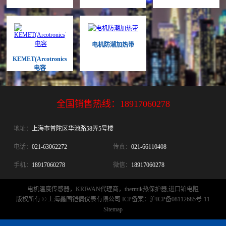
电机防潮加热带
KEMET(Arcotronics)
电容
全国销售热线：
18917060278
地址：
上海市普陀区华池路58弄5号楼
电话：
021-63062272
传真：
021-66110408
手机：
18917060278
微信：
18917060278
电机温度传感器，KRIWAN代理商，thermik热保护器,进口铂电阻
版权所有 © 上海鑫国铠偶仪表有限公司
ICP备案：沪ICP备08112685号-11
Sitemap