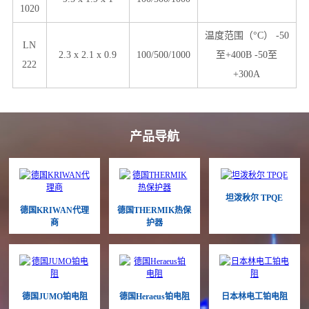
1020
温度范围（°C） -50
LN
2.3 x 2.1 x 0.9
100/500/1000
至+400B -50至
222
+300A
产品导航
坦泼秋尔 TPQE
德国KRIWAN代理
德国THERMIK热保
商
护器
德国JUMO铂电阻
德国Heraeus铂电阻
日本林电工铂电阻