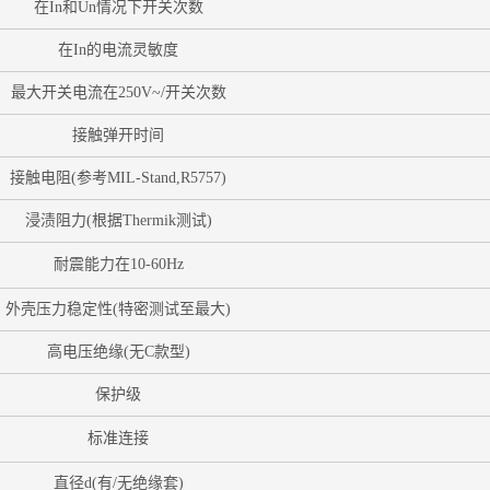
在In和Un情况下开关次数
在In的电流灵敏度
最大开关电流在250V~/开关次数
接触弹开时间
接触电阻(参考MIL-Stand,R5757)
浸渍阻力(根据Thermik测试)
耐震能力在10-60Hz
外壳压力稳定性(特密测试至最大)
高电压绝缘(无C款型)
保护级
标准连接
直径d(有/无绝缘套)