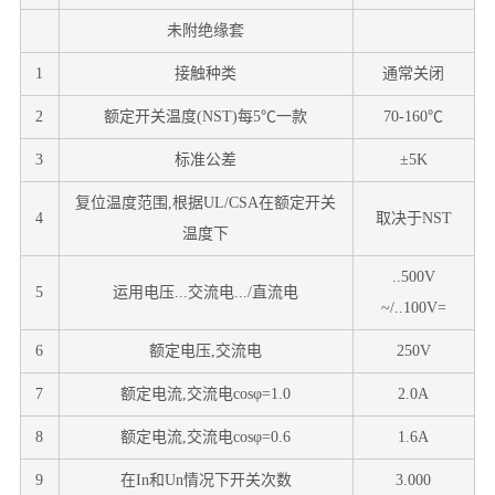
未附绝缘套
1
接触种类
通常关闭
2
额定开关温度(NST)每5℃一款
70-160℃
3
标准公差
±5K
复位温度范围,根据UL/CSA在额定开关
4
取决于NST
温度下
..500V
5
运用电压...交流电.../直流电
~/..100V=
6
额定电压,交流电
250V
7
额定电流,交流电cosφ=1.0
2.0A
8
额定电流,交流电cosφ=0.6
1.6A
9
在In和Un情况下开关次数
3.000