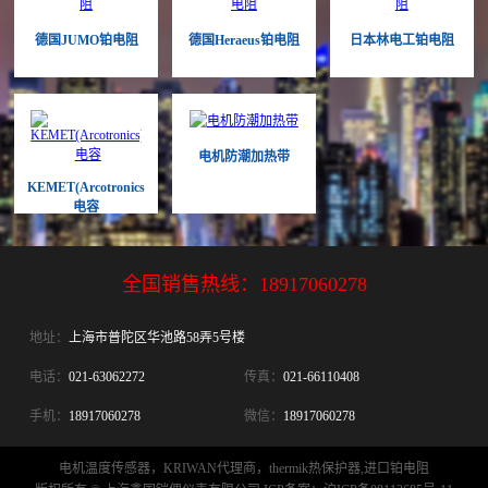
德国JUMO铂电阻
德国Heraeus铂电阻
日本林电工铂电阻
电机防潮加热带
KEMET(Arcotronics)
电容
全国销售热线：
18917060278
地址：
上海市普陀区华池路58弄5号楼
电话：
021-63062272
传真：
021-66110408
手机：
18917060278
微信：
18917060278
电机温度传感器，KRIWAN代理商，thermik热保护器,进口铂电阻