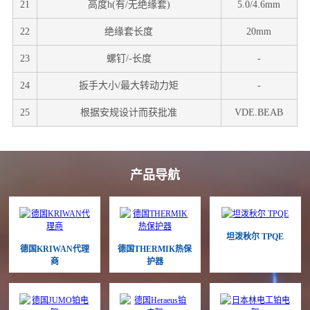
21
高度h(有/无绝缘套)
5.0/4.6mm
22
绝缘套长度
20mm
23
螺钉/-长度
-
24
扳手大小/最大转动力矩
-
25
根据安规设计而获批准
VDE.BEAB
产品导航
坦泼秋尔 TPQE
德国KRIWAN代理
德国THERMIK热保
商
护器