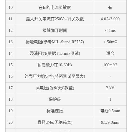
10
在In的电流灵敏度
有
11
最大开关电流在250V~/开关次数
4.0A/3.000
12
接触弹开时间
< 1ms
13
接触电阻(参考MIL-Stand,R5757)
< 50mΩ
14
浸渍阻力(根据Thermik测试)
适合
15
耐震能力在10-60Hz
100m/s2
16
外壳压力稳定性(特密测试至最大)
-
17
高电压绝缘(无C款型)
2 kV
18
保护级
I
19
标准连接
电线0.5mm
20
直径d(有/无绝缘套)
9.5/9.0mm